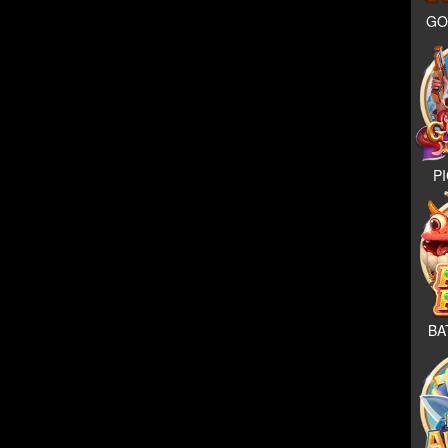
GO
P
BA