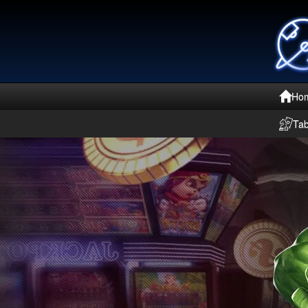
Ho
Ta