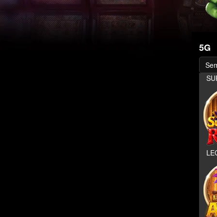
5G
Se
SU
LE