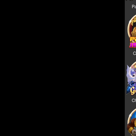
Pa
C
Ch