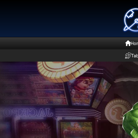
Ho
Ta