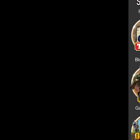
Bl
Ga