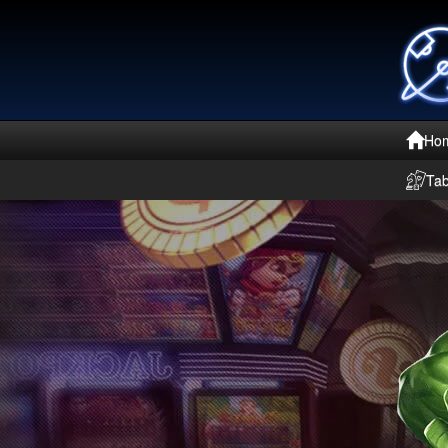
Ho
Ta