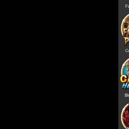
Fo
Ca
Bl