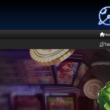
Ho
Ta