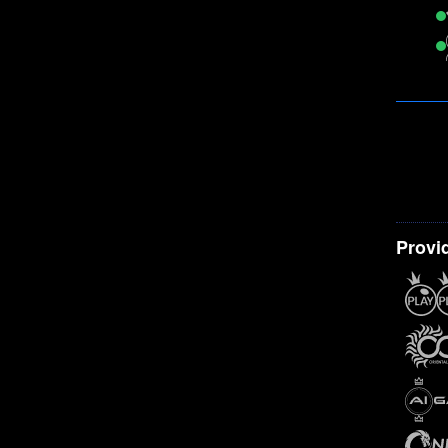
Provi