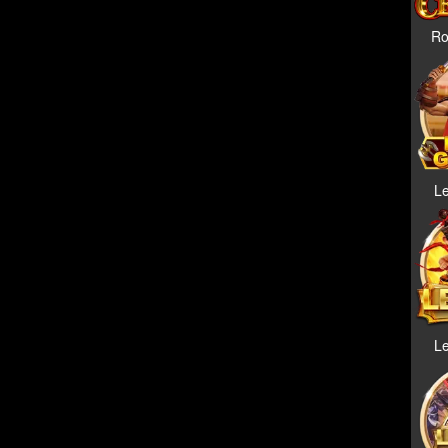
Ro
Le
Le